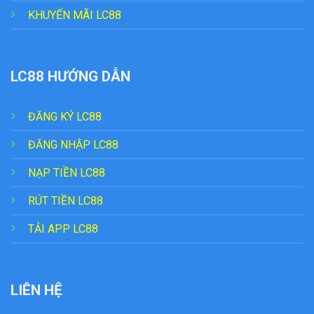
KHUYẾN MÃI LC88
LC88 HƯỚNG DẪN
ĐĂNG KÝ LC88
ĐĂNG NHẬP LC88
NẠP TIỀN LC88
RÚT TIỀN LC88
TẢI APP LC88
LIÊN HỆ