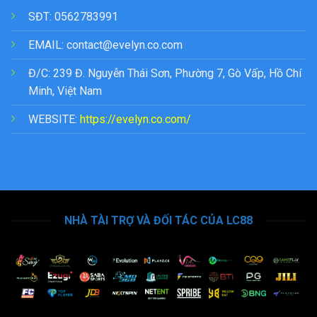
SĐT:
0562783991
EMAIL:
contact@evelyn.co.com
Đ/C:
239 Đ. Nguyễn Thái Sơn, Phường 7, Gò Vấp, Hồ Chí
Minh, Việt Nam
WEBSITE:
https://evelyn.co.com/
NHÀ TÀI TRỢ VÀ ĐỐI TÁC CỦA LC88