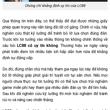
Chứng chỉ khẳng định uy tín của LC88
Qua thông tin trên đây, có thể thấy để đạt được những giấy
phép quan trọng này nền tảng đã rất cố gắng. Chính vì vậy, hãy
nghiên cứu thật kỹ lưỡng để tránh bỏ lỡ lựa chọn đúng đắn.
Trước khi tin tưởng vào nhiều thông tin không chính thống về
câu hỏi
LC88 có uy tín không
. Thương hiệu xe ngày càng
phát triển đem tới nhiều tiện ích hấp dẫn hơn nữa để khẳng
định sự đẳng cấp.
Do đó, đừng chần chừ mà hãy tham gia ngay lúc này để không
bỏ lỡ những giây phút giải trí tuyệt vời tại sân chơi. Nếu mọi
người chưa thực sự tin tưởng thì có thể lựa chọn trải nghiệm
game miễn phí hay tham gia nhiều diễn đàn uy tín để tìm hiểu.
Sau khi đã nghiên cứu kỹ lưỡng thì mới trải nghiệm để tránh
rủi ro và nâng cao chiến thắng.