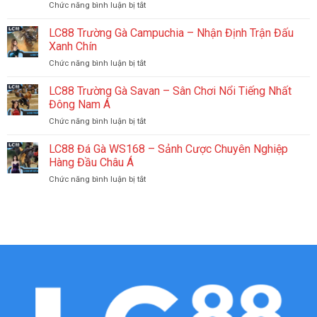
Chức năng bình luận bị tắt
ở
không
nghiệm
Link
–
cho
vào
LC88 Trường Gà Campuchia – Nhận Định Trận Đấu
giải
game
LC88
đáp
Xanh Chín
thủ
không
câu
Chức năng bình luận bị tắt
ở
chặn
hỏi
LC88
–
thắc
Trường
LC88 Trường Gà Savan – Sân Chơi Nổi Tiếng Nhất
Cập
mắc
Gà
nhật
Đông Nam Á
quan
Campuchia
chi
trọng
Chức năng bình luận bị tắt
ở
–
tiết
LC88
Nhận
các
Trường
LC88 Đá Gà WS168 – Sảnh Cược Chuyên Nghiệp
Định
thông
Gà
Trận
Hàng Đầu Châu Á
tin
Savan
Đấu
Chức năng bình luận bị tắt
ở
–
Xanh
LC88
Sân
Chín
Đá
Chơi
Gà
Nổi
WS168
Tiếng
–
Nhất
Sảnh
Đông
Cược
Nam
Chuyên
Á
Nghiệp
Hàng
Đầu