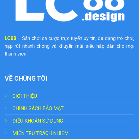
Châu
Á
LC88
– Sân chơi cá cược trực tuyến uy tín, đa dạng trò chơi,
nạp rút nhanh chóng và khuyến mãi siêu hấp dẫn cho mọi
thành viên.
VỀ CHÚNG TÔI
GIỚI THIỆU
CHÍNH SÁCH BẢO MẬT
ĐIỀU KHOẢN SỬ DỤNG
MIỄN TRỪ TRÁCH NHIỆM