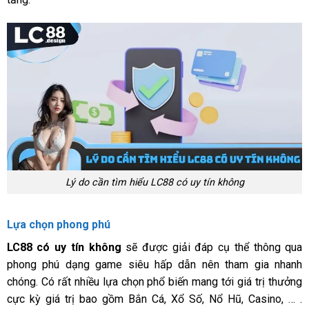
Lý do cần tìm hiểu LC88 có uy tín không
Lựa chọn phong phú
LC88 có uy tín không
sẽ được giải đáp cụ thể thông qua
phong phú dạng game siêu hấp dẫn nên tham gia nhanh
chóng. Có rất nhiều lựa chọn phổ biến mang tới giá trị thưởng
cực kỳ giá trị bao gồm Bắn Cá, Xổ Số, Nổ Hũ, Casino, … .