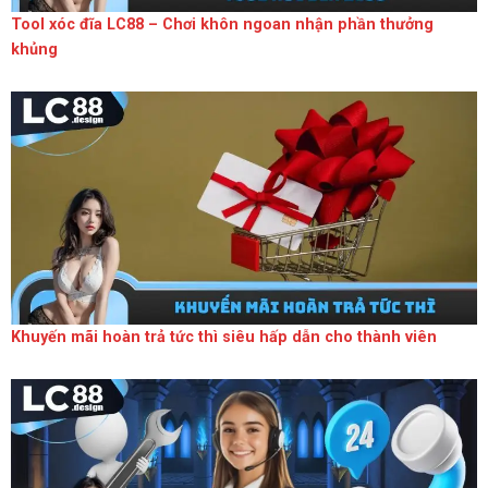
Tool xóc đĩa LC88 – Chơi khôn ngoan nhận phần thưởng
khủng
Khuyến mãi hoàn trả tức thì siêu hấp dẫn cho thành viên