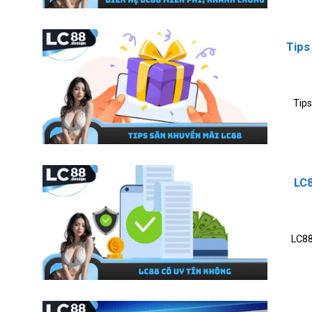
Tips
Tip
LC8
LC88