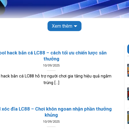
Xem thêm
ool hack bắn cá LC88 – cách tối ưu chiến lược săn
thưởng
10/09/2025
 hack bắn cá LC88 hỗ trợ người chơi gia tăng hiệu quả ngắm
trúng [...]
l xóc đĩa LC88 – Chơi khôn ngoan nhận phần thưởng
khủng
Giới thiệu về tin tức LC88
10/09/2025