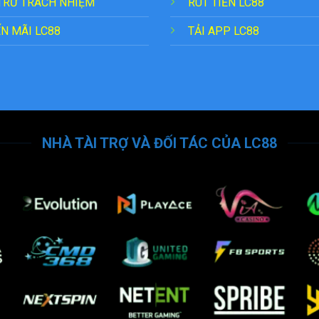
TRỪ TRÁCH NHIỆM
RÚT TIỀN LC88
ợc những trải nghiệm tuyệt vời, an toàn tại nhà cái của chúng tôi
N MÃI LC88
TẢI APP LC88
ội viên phải đáp ứng những lưu ý quan trọng khác nhau:
NHÀ TÀI TRỢ VÀ ĐỐI TÁC CỦA LC88