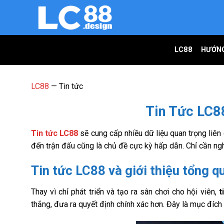
LC88
HƯỚN
LC88
—
Tin tức
Tin Tức LC8
Tin tức LC88
sẽ cung cấp nhiều dữ liệu quan trọng liên
đến trận đấu cũng là chủ đề cực kỳ hấp dẫn. Chỉ cần ng
Tin tức LC88 và giới thiệu tổng q
Thay vì chỉ phát triển và tạo ra sân chơi cho hội viên,
t
thắng, đưa ra quyết định chính xác hơn. Đây là mục đích