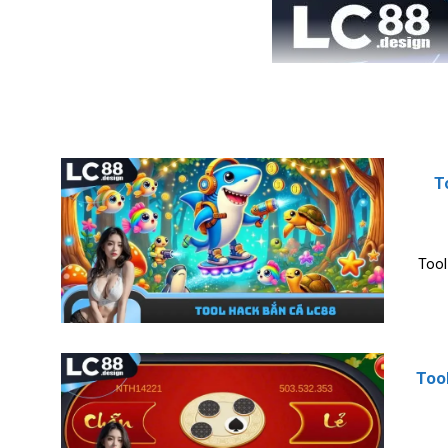
T
Tool
Too