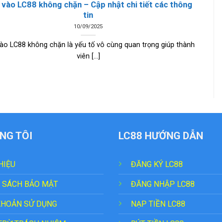
 vào LC88 không chặn – Cập nhật chi tiết các thông
tin
 khuyến mãi đều sẽ được công bố trực tiếp ngay tại đây. Chỉ cần
10/09/2025
rình ưu đãi nào. Từ đó dễ dàng nhận về rất nhiều phần thưởng khá
vào LC88 không chặn là yếu tố vô cùng quan trọng giúp thành
viên [...]
ghiệm tin tức LC88
thực hiện đúng theo các hướng dẫn của hệ thống để hạn chế rủi ro
NG TÔI
LC88 HƯỚNG DẪN
à thực hiện đúng theo hướng dẫn của hệ thống bao gồm:
p vào Website trang chủ của hệ thống một cách an toàn. Tuyệt đ
HIỆU
ĐĂNG KÝ LC88
 SÁCH BẢO MẬT
ĐĂNG NHẬP LC88
 chuyên mục Tin tức để có thể bắt đầu quá trình nghiên cứu của b
KHOẢN SỬ DỤNG
NẠP TIỀN LC88
nhất với bản thân để tiếp tục quá trình tìm hiểu thông tin, nghiên 