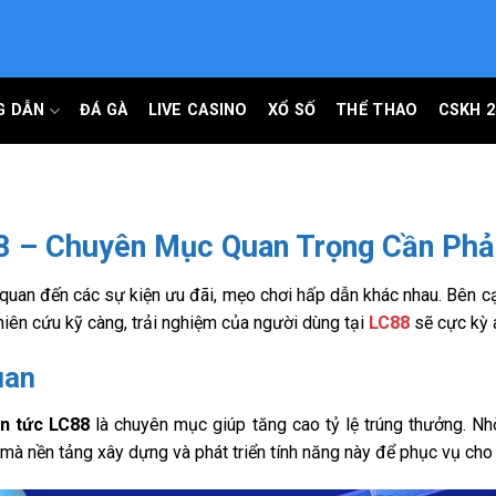
G DẪN
ĐÁ GÀ
LIVE CASINO
XỔ SỐ
THỂ THAO
CSKH 2
8 – Chuyên Mục Quan Trọng Cần Phả
 quan đến các sự kiện ưu đãi, mẹo chơi hấp dẫn khác nhau. Bên cạ
hiên cứu kỹ càng, trải nghiệm của người dùng tại
LC88
sẽ cực kỳ 
uan
in tức LC88
là chuyên mục giúp tăng cao tỷ lệ trúng thưởng. Nhờ
 mà nền tảng xây dựng và phát triển tính năng này để phục vụ cho